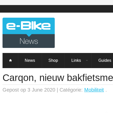
News
Shop
Links
Guides
Carqon, nieuw bakfietsme
Gepost op 3 June 2020 | Catégorie:
Mobiliteit
.