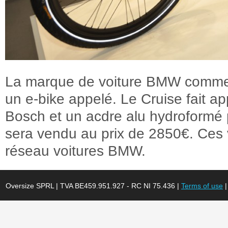
La marque de voiture BMW commer
un e-bike appelé. Le Cruise fait 
Bosch et un acdre alu hydroformé 
sera vendu au prix de 2850€. Ces 
réseau voitures BMW.
Oversize SPRL | TVA BE459.951.927 - RC NI 75.436 |
Terms of use
|