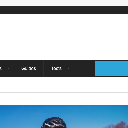
s
Guides
Tests